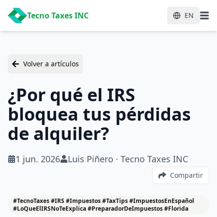
Tecno Taxes INC
EN
Volver a artículos
¿Por qué el IRS
bloquea tus pérdidas
de alquiler?
1 jun. 2026
Luis Piñero · Tecno Taxes INC
Compartir
#TecnoTaxes #IRS #Impuestos #TaxTips #ImpuestosEnEspañol
#LoQueElIRSNoTeExplica #PreparadorDeImpuestos #Florida